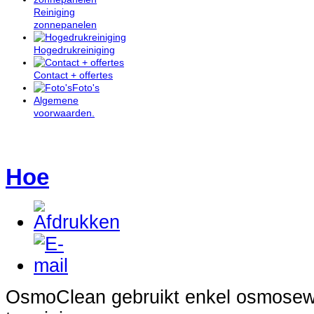
Reiniging
zonnepanelen
Hogedrukreiniging
Contact + offertes
Foto's
Algemene
voorwaarden.
Hoe
OsmoClean gebruikt enkel osmosew