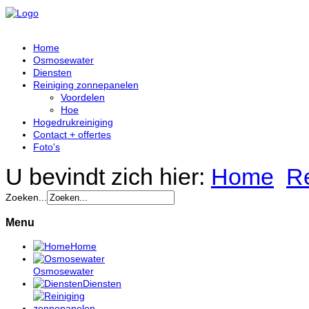
Home
Osmosewater
Diensten
Reiniging zonnepanelen
Voordelen
Hoe
Hogedrukreiniging
Contact + offertes
Foto's
U bevindt zich hier:
Home
R
Zoeken...
Menu
Home
Osmosewater
Diensten