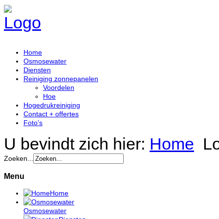
Home
Osmosewater
Diensten
Reiniging zonnepanelen
Voordelen
Hoe
Hogedrukreiniging
Contact + offertes
Foto's
U bevindt zich hier:
Home
L
Zoeken...
Menu
Home
Osmosewater